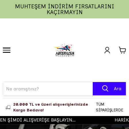
MUHTEŞEM İNDİRİM FIRSATLARINI
1
2
3
KAÇIRMAYIN
Ara
20.000 TL ve üzeri alışverişlerinizde
TÜM
Kargo Bedava!
SİPARİŞLERDE
 ŞİMDİ ALIŞVERİŞE BAŞLAYIN...
HARİKA 