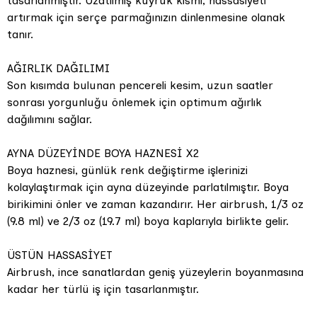
tasarlanmıştır. Uzatılmış kuyruk kısmı, hassasiyeti
artırmak için serçe parmağınızın dinlenmesine olanak
tanır.
AĞIRLIK DAĞILIMI
Son kısımda bulunan pencereli kesim, uzun saatler
sonrası yorgunluğu önlemek için optimum ağırlık
dağılımını sağlar.
AYNA DÜZEYİNDE BOYA HAZNESİ X2
Boya haznesi, günlük renk değiştirme işlerinizi
kolaylaştırmak için ayna düzeyinde parlatılmıştır. Boya
birikimini önler ve zaman kazandırır. Her airbrush, 1/3 oz
(9.8 ml) ve 2/3 oz (19.7 ml) boya kaplarıyla birlikte gelir.
ÜSTÜN HASSASİYET
Airbrush, ince sanatlardan geniş yüzeylerin boyanmasına
kadar her türlü iş için tasarlanmıştır.