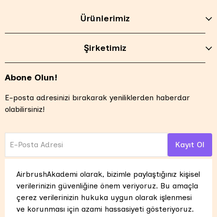
Ürünlerimiz
Şirketimiz
Abone Olun!
E-posta adresinizi bırakarak yeniliklerden haberdar
olabilirsiniz!
E-Posta Adresi
Kayıt Ol
AirbrushAkademi olarak, bizimle paylaştığınız kişisel
verilerinizin güvenliğine önem veriyoruz. Bu amaçla
çerez verilerinizin hukuka uygun olarak işlenmesi
ve korunması için azami hassasiyeti gösteriyoruz.
Tüm hakları saklıdır. UNTRASOL ENERJİ İÇ VE DIŞ TİCARET