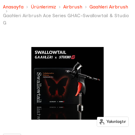
Anasayfa
Ürünlerimiz
Airbrush
Gaahleri Airbrush
Gaahleri Airbrush Ace Series GHAC-Swallowtail & Studio
G
Yakınlaştır