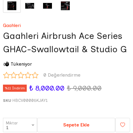
Gaahleri
Gaahleri Airbrush Ace Series
GHAC-Swallowtail & Studio G
Tükeniyor
0 Değerlendirme
₺ 8,000.00
₺ 9,000.00
%11 İndirim
SKU
HBCV00006KJAY1
Miktar
Sepete Ekle