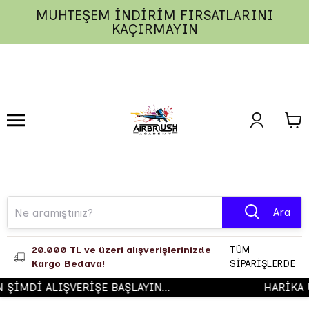
MUHTEŞEM İNDİRİM FIRSATLARINI
1
2
3
KAÇIRMAYIN
Ara
20.000 TL ve üzeri alışverişlerinizde
TÜM
Kargo Bedava!
SİPARİŞLERDE
İMDİ ALIŞVERİŞE BAŞLAYIN...
HARİKA ÜR