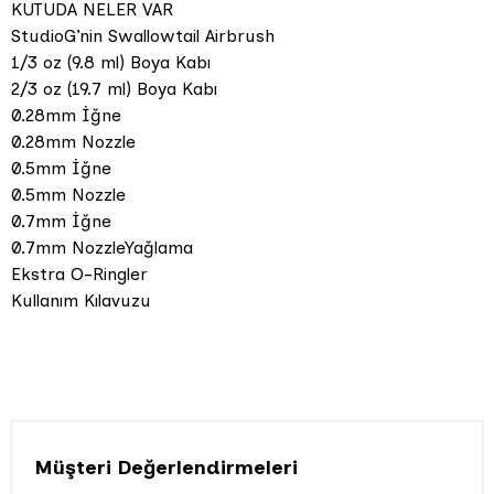
KUTUDA NELER VAR
StudioG’nin Swallowtail Airbrush
1/3 oz (9.8 ml) Boya Kabı
2/3 oz (19.7 ml) Boya Kabı
0.28mm İğne
0.28mm Nozzle
0.5mm İğne
0.5mm Nozzle
0.7mm İğne
0.7mm NozzleYağlama
Ekstra O-Ringler
Kullanım Kılavuzu
Müşteri Değerlendirmeleri