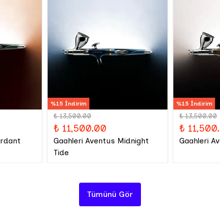
%15 İndirim
%15 İndirim
₺ 13,500.00
₺ 13,500.00
₺ 11,500.00
₺ 11,500
erdant
Gaahleri Aventus Midnight
Gaahleri A
Tide
Tümünü Gör