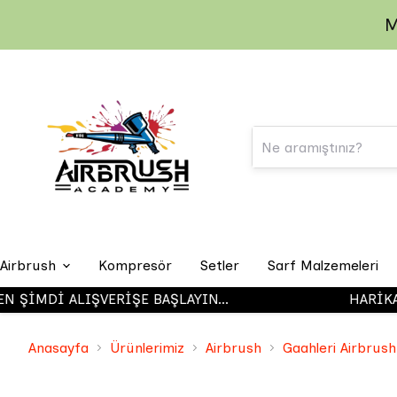
M
Airbrush
Kompresör
Setler
Sarf Malzemeleri
MDİ ALIŞVERİŞE BAŞLAYIN...
HARİKA ÜRÜ
Iwata Airbrush
Anasayfa
Ürünlerimiz
Airbrush
Gaahleri Airbrush