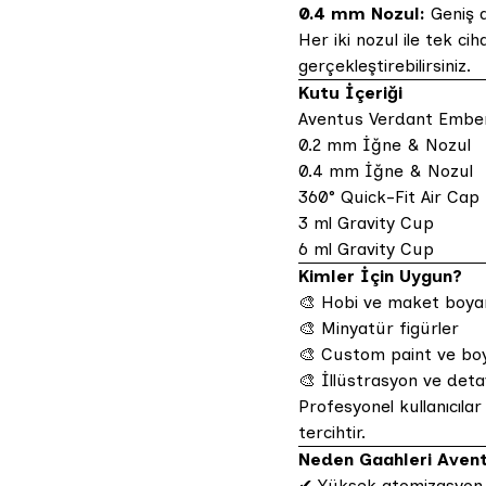
0.4 mm Nozul:
Geniş a
Her iki nozul ile tek 
gerçekleştirebilirsiniz.
Kutu İçeriği
Aventus Verdant Ember
0.2 mm İğne & Nozul
0.4 mm İğne & Nozul
360° Quick-Fit Air Cap
3 ml Gravity Cup
6 ml Gravity Cup
Kimler İçin Uygun?
🎨 Hobi ve maket boy
🎨 Minyatür figürler
🎨 Custom paint ve bo
🎨 İllüstrasyon ve detay
Profesyonel kullanıcıla
tercihtir.
Neden Gaahleri Aven
✔ Yüksek atomizasyon