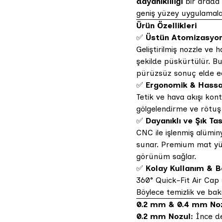
dayanıklılığı
bir arada 
geniş yüzey uygulamalar
Ürün Özellikleri
✅
Üstün Atomizasyon 
Geliştirilmiş nozzle ve 
şekilde püskürtülür. 
pürüzsüz sonuç elde edi
✅
Ergonomik & Hassa
Tetik ve hava akışı kontr
gölgelendirme ve rötuş
✅
Dayanıklı ve Şık Ta
CNC ile işlenmiş alümin
sunar. Premium mat yüz
görünüm sağlar.
✅
Kolay Kullanım & 
360° Quick-Fit Air Cap si
Böylece temizlik ve bak
0.2 mm & 0.4 mm Noz
0.2 mm Nozul:
İnce de