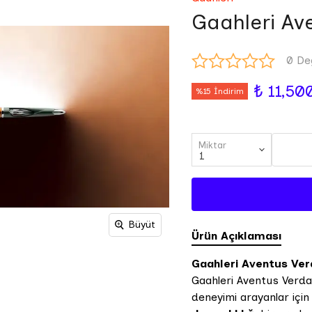
Gaahleri Av
0 De
₺ 11,50
%15 İndirim
Miktar
Büyüt
Ürün Açıklaması
Gaahleri Aventus Ver
Gaahleri Aventus Verda
deneyimi arayanlar için 