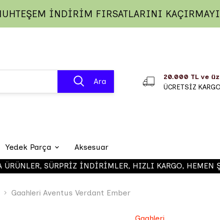
UHTEŞEM İNDİRİM FIRSATLARINI KAÇIRMAY
20.000 TL ve üz
Ara
ÜCRETSİZ KARG
Yedek Parça
Aksesuar
NLER, SÜRPRİZ İNDİRİMLER, HIZLI KARGO, HEMEN ŞİMDİ 
Gaahleri 
Gaahleri Aventus Verdant Ember
Gaahleri