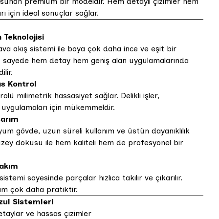
sunan premium bir modeldir. Hem detaylı çizimler hem
ı için ideal sonuçlar sağlar.
Teknolojisi
hava akış sistemi ile boya çok daha ince ve eşit bir
Bu sayede hem detay hem geniş alan uygulamalarında
lir.
s Kontrol
olü milimetrik hassasiyet sağlar. Delikli işler,
 uygulamaları için mükemmeldir.
sarım
yum gövde, uzun süreli kullanım ve üstün dayanıklılık
ey dokusu ile hem kaliteli hem de profesyonel bir
Bakım
stemi sayesinde parçalar hızlıca takılır ve çıkarılır.
ım çok daha pratiktir.
ul Sistemleri
taylar ve hassas çizimler