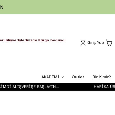
IN
eri alışverişlerinizde Kargo Bedava!
Giriş Yap
O
AKADEMİ
Outlet
Biz Kimiz?
ALIŞVERİŞE BAŞLAYIN...
HARİKA ÜRÜNLE
Airbrush