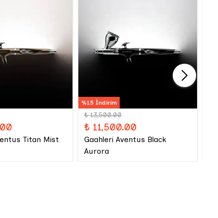
%15 İndirim
₺ 13,500.00
₺
.00
₺ 11,500.00
Iw
ventus Titan Mist
Gaahleri Aventus Black
Aurora