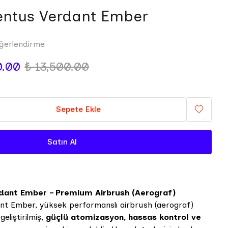
entus Verdant Ember
ğerlendirme
0.00
₺ 13,500.00
Sepete Ekle
Satın Al
dant Ember – Premium Airbrush (Aerograf)
nt Ember, yüksek performanslı airbrush (aerograf)
geliştirilmiş,
güçlü atomizasyon, hassas kontrol ve