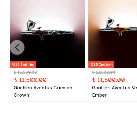
%15 İndirim
%15 İndirim
₺ 13,500.00
₺ 13,500.00
₺ 11,500.00
₺ 11,500.00
Gaahleri Aventus Crimson
Gaahleri Aventus V
Crown
Ember