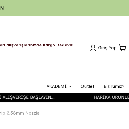
IN
eri alışverişlerinizde Kargo Bedava!
Giriş Yap
O
AKADEMİ
Outlet
Biz Kimiz?
ŞVERİŞE BAŞLAYIN...
HARİKA ÜRÜNLER, 
Airbrush
Sahip 0.38mm Nozzle