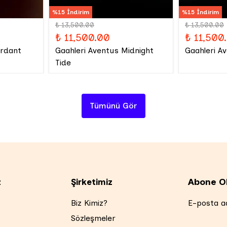
%15 İndirim
%15 İndirim
₺ 13,500.00
₺ 13,500.00
₺ 11,500.00
₺ 11,500
erdant
Gaahleri Aventus Midnight
Gaahleri A
Tide
Tümünü Gör
Abone O
z
Şirketimiz
Biz Kimiz?
E-posta ad
Sözleşmeler