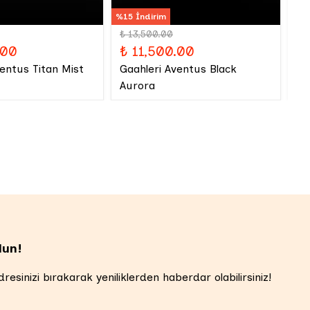
%15 İndirim
₺ 13,500.00
₺
.00
₺ 11,500.00
Iw
ventus Titan Mist
Gaahleri Aventus Black
Aurora
lun!
resinizi bırakarak yeniliklerden haberdar olabilirsiniz!