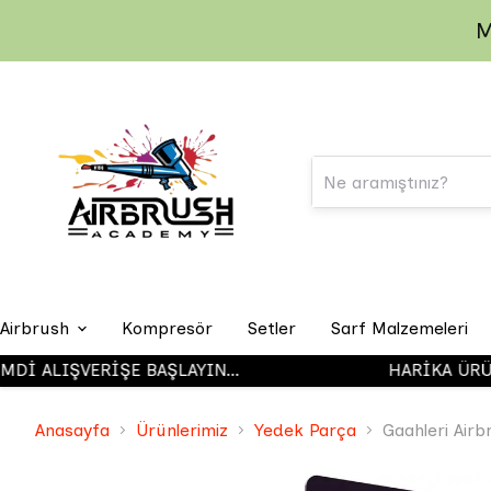
M
Airbrush
Kompresör
Setler
Sarf Malzemeleri
ALIŞVERİŞE BAŞLAYIN...
HARİKA ÜRÜNLE
Iwata Airbrush
Anasayfa
Ürünlerimiz
Yedek Parça
Gaahleri Airb