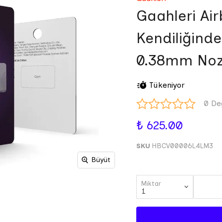
Gaahleri Airb
Kendiliğind
0.38mm Noz
Tükeniyor
0 De
₺ 625.00
SKU
HBCV00006L4LM3
Büyüt
Miktar