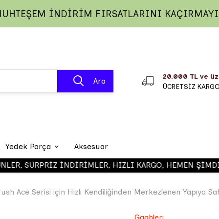
UHTEŞEM İNDİRİM FIRSATLARINI KAÇIRMAY
20.000 TL ve üz
Ara
ÜCRETSİZ KARG
Yedek Parça
Aksesuar
R, SÜRPRİZ İNDİRİMLER, HIZLI KARGO, HEMEN ŞİMDİ ALI
Gaahleri 
rush Ace Serisi için Hızlı Kendiliğinden Merkezlenen Yapıya 
Gaahleri