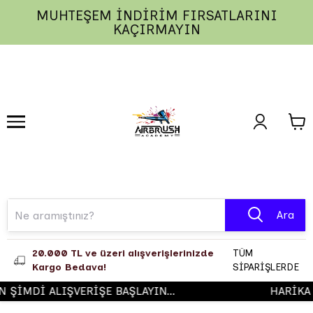
MUHTEŞEM İNDİRİM FIRSATLARINI
1
2
3
KAÇIRMAYIN
Ara
20.000 TL ve üzeri alışverişlerinizde
TÜM
Kargo Bedava!
SİPARİŞLERDE
İMDİ ALIŞVERİŞE BAŞLAYIN...
HARİKA Ü