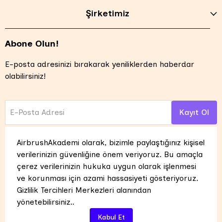
Şirketimiz
Abone Olun!
E-posta adresinizi bırakarak yeniliklerden haberdar
olabilirsiniz!
E-Posta Adresi
Kayıt Ol
AirbrushAkademi olarak, bizimle paylaştığınız kişisel
verilerinizin güvenliğine önem veriyoruz. Bu amaçla
çerez verilerinizin hukuka uygun olarak işlenmesi
ve korunması için azami hassasiyeti gösteriyoruz.
Tüm hakları saklıdır. UNTRASOL ENERJİ İÇ VE DIŞ TİCARET
Gizlilik Tercihleri Merkezleri alanından
LİMİTED ŞİRKETİ Alacaatlı Mahallesi 5110. Sokak No:3B / 54
yönetebilirsiniz.
.
Çankaya Ankara / Türkiye TEL : +90 533 544 52 84
Powered by
ikas
Kabul Et