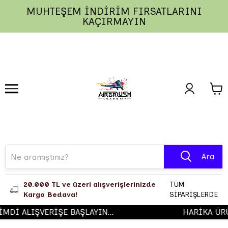
MUHTEŞEM İNDİRİM FIRSATLARINI
1
2
3
KAÇIRMAYIN
Ara
20.000 TL ve üzeri alışverişlerinizde
TÜM
Kargo Bedava!
SİPARİŞLERDE
Dİ ALIŞVERİŞE BAŞLAYIN...
HARİKA ÜRÜN