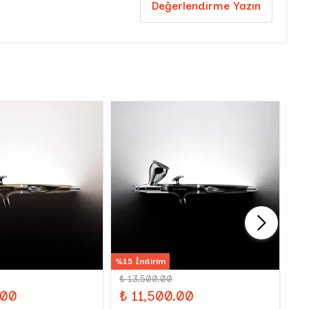
Değerlendirme Yazın
%15 İndirim
₺ 13,500.00
₺
.00
₺ 11,500.00
Iw