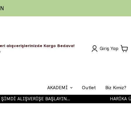
IN
eri alışverişlerinizde Kargo Bedava!
Giriş Yap
O
AKADEMİ
Outlet
Biz Kimiz?
Dİ ALIŞVERİŞE BAŞLAYIN...
HARİKA ÜRÜN
Airbrush