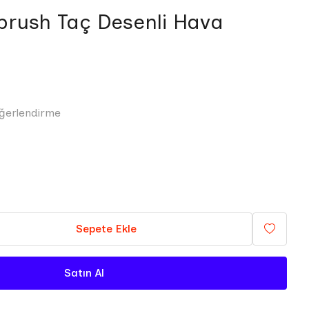
rbrush Taç Desenli Hava
ğerlendirme
Sepete Ekle
Satın Al