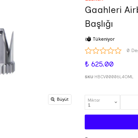
Gaahleri Ai
Başlığı
Tükeniyor
0 De
₺ 625.00
SKU
HBCV00006L4OML
Büyüt
Miktar