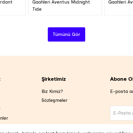
erdant
Gaahleri Aventus Midnight
Gaahleri A
Tide
Tümünü Gör
Abone O
z
Şirketimiz
Biz Kimiz?
E-posta ad
Sözleşmeler
r
E-Posta 
nler