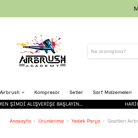
M
Airbrush
Kompresör
Setler
Sarf Malzemeleri
ŞİMDİ ALIŞVERİŞE BAŞLAYIN...
HARİKA 
Iwata Airbrush
Anasayfa
Ürünlerimiz
Yedek Parça
Gaahleri Airb