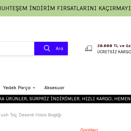
UHTEŞEM İNDİRİM FIRSATLARINI KAÇIRMAY
20.000 TL ve üz
Ara
ÜCRETSİZ KARG
Yedek Parça
Aksesuar
ÜRÜNLER, SÜRPRİZ İNDİRİMLER, HIZLI KARGO, HEMEN ŞİM
Gaahleri 
rush Taç Desenli Hava Başlığı
Gaahleri