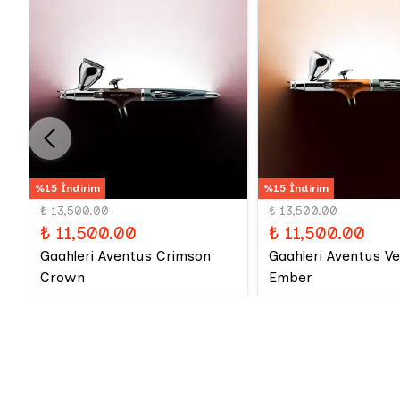
%15 İndirim
%15 İndirim
₺ 13,500.00
₺ 13,500.00
₺ 11,500.00
₺ 11,500.00
Gaahleri Aventus Crimson
Gaahleri Aventus V
Crown
Ember