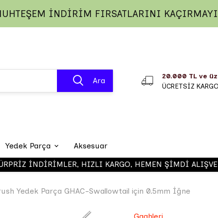
UHTEŞEM İNDİRİM FIRSATLARINI KAÇIRMAY
20.000 TL ve üz
Ara
ÜCRETSİZ KARG
Yedek Parça
Aksesuar
RİZ İNDİRİMLER, HIZLI KARGO, HEMEN ŞİMDİ ALIŞVERİŞE
Gaahleri 
brush Yedek Parça GHAC-Swallowtail için 0.5mm İğne
Gaahleri