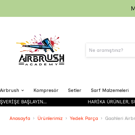
M
Airbrush
Kompresör
Setler
Sarf Malzemeleri
İŞE BAŞLAYIN...
HARİKA ÜRÜNLER, SÜRP
Iwata Airbrush
Anasayfa
Ürünlerimiz
Yedek Parça
Gaahleri Air