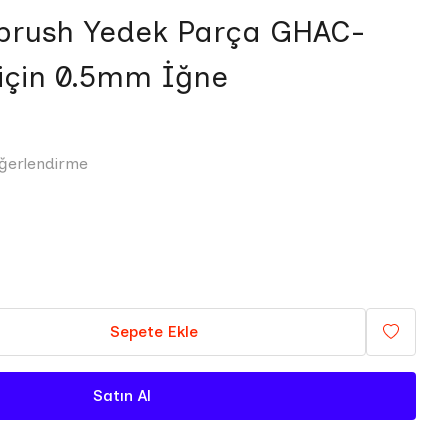
rbrush Yedek Parça GHAC-
 için 0.5mm İğne
ğerlendirme
Sepete Ekle
Satın Al