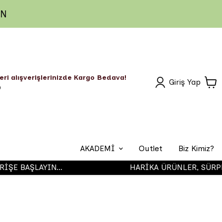
IN
eri alışverişlerinizde Kargo Bedava!
Giriş Yap
O
AKADEMİ
Outlet
Biz Kimiz?
 BAŞLAYIN...
HARİKA ÜRÜNLER, SÜRPRİZ
Airbrush