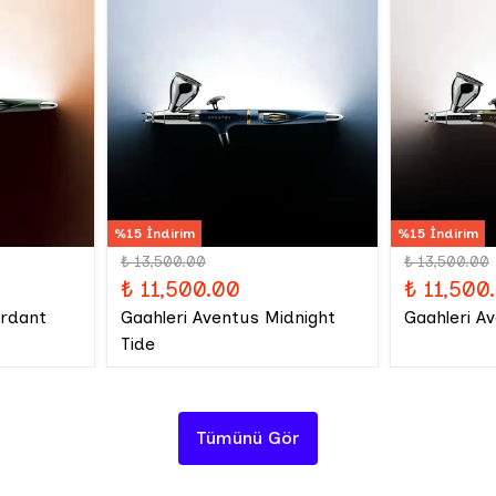
%15 İndirim
%15 İndirim
₺ 13,500.00
₺ 13,500.00
₺ 11,500.00
₺ 11,500
erdant
Gaahleri Aventus Midnight
Gaahleri A
Tide
Tümünü Gör