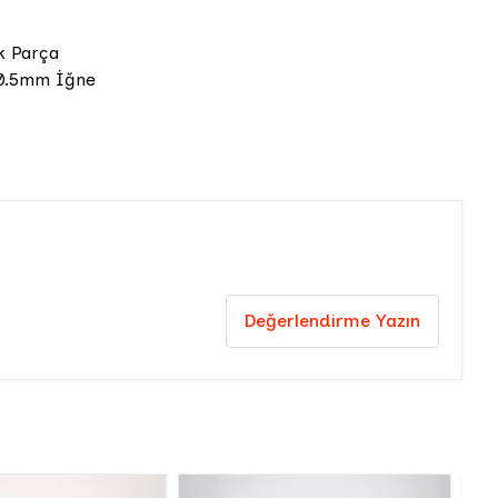
k Parça
 0.5mm İğne
Değerlendirme Yazın