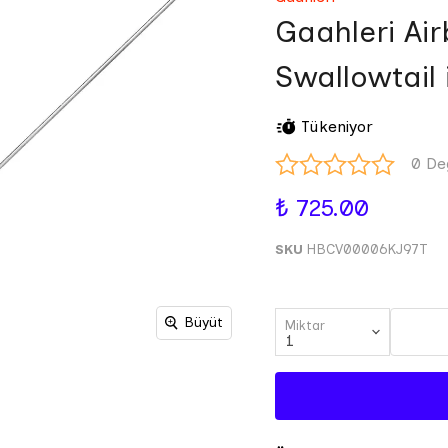
Gaahleri Ai
Swallowtail
Tükeniyor
0 De
₺ 725.00
SKU
HBCV00006KJ97T
Büyüt
Miktar