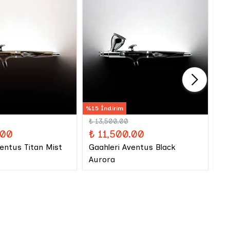
%15 İndirim
₺ 13,500.00
₺
.00
₺ 11,500.00
Iw
ventus Titan Mist
Gaahleri Aventus Black
Aurora