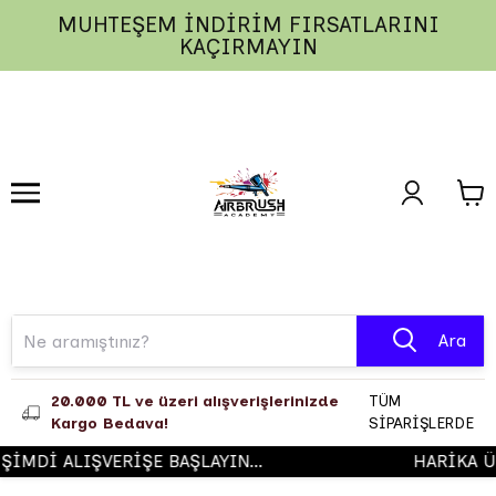
MUHTEŞEM İNDİRİM FIRSATLARINI
1
2
3
KAÇIRMAYIN
Ara
20.000 TL ve üzeri alışverişlerinizde
TÜM
Kargo Bedava!
SİPARİŞLERDE
MDİ ALIŞVERİŞE BAŞLAYIN...
HARİKA ÜR