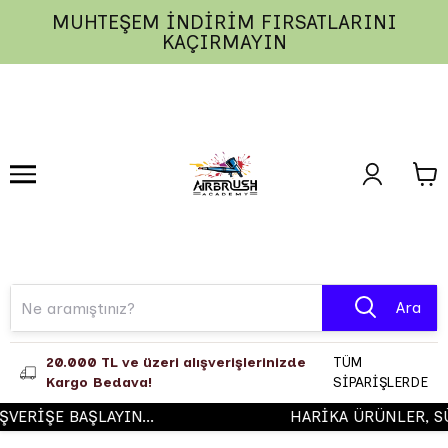
MUHTEŞEM İNDİRİM FIRSATLARINI
1
2
3
KAÇIRMAYIN
Ara
20.000 TL ve üzeri alışverişlerinizde
TÜM
Kargo Bedava!
SİPARİŞLERDE
RİŞE BAŞLAYIN...
HARİKA ÜRÜNLER, SÜR