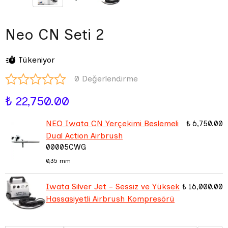
Neo CN Seti 2
Tükeniyor
0 Değerlendirme
₺ 22,750.00
NEO Iwata CN Yerçekimi Beslemeli
₺ 6,750.00
Dual Action Airbrush
00005CWG
0,35 mm
Iwata Silver Jet - Sessiz ve Yüksek
₺ 16,000.00
Hassasiyetli Airbrush Kompresörü