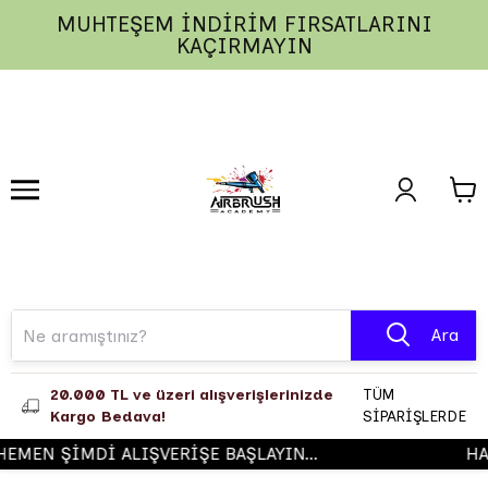
MUHTEŞEM İNDİRİM FIRSATLARINI
1
2
3
KAÇIRMAYIN
Ara
20.000 TL ve üzeri alışverişlerinizde
TÜM
Kargo Bedava!
SİPARİŞLERDE
EMEN ŞİMDİ ALIŞVERİŞE BAŞLAYIN...
HA